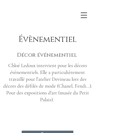
CRÉATION DE DÉCOR
Évènementiel
RESTAURATION-CONSERVATION DE PEINTURE MURALE
Titre de la page
Décor événementiel
Chloé Ledoux intervient pour les décors
évènementiels. Elle a particulièrement
travaillé pour l’atelier Devineau lors des
décors des défilés de mode (Chanel, Fendi…).
Pour des expositions d'art (musée du Petit
Palais).